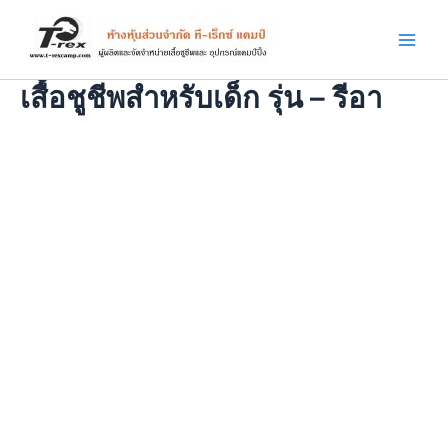
Skip
Main
to
Men
content
เสื้อชูชีพสำหรับเด็ก รุ่น – รีอา